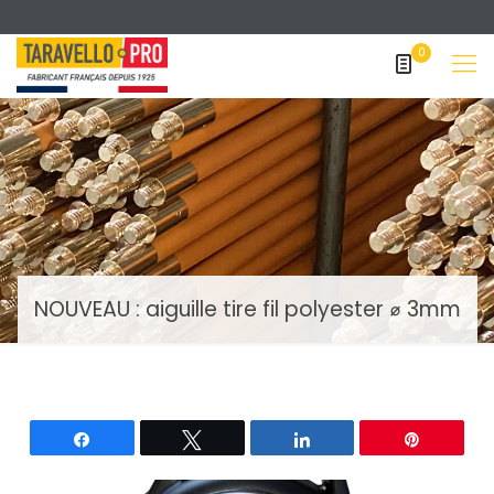
0
NOUVEAU : aiguille tire fil polyester ⌀ 3mm
Partagez
Tweetez
Partagez
Épingle