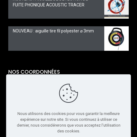
FUITE PHONIQUE ACOUSTIC TRACER
NOUVEAU : aiguille tire fil polyester ⌀ 3mm
NOS COORDONNÉES
TARAVELLO PRO
6 Rue Alphonse Gélibert
26100 Romans-sur-Isère
04 75 70 48 34
Nous utilisons des cookies pour vous garantir la meilleure
expérience sur notre site. Si vous continuez à utiliser ce
Ouvert du lundi au vendredi
dernier, nous considérerons que vous acceptez l'utilisation
de 8h00 à 18h00
des cookies.