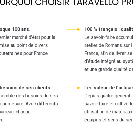
URQUOI CHOISIR TARAVELLO PR
esque 100 ans
.
100 % français : qualit
remier marché d'état pour la
Le savoir-faire accumu
mise au point de divers
atelier de Romans sur 
outerraines pour France
France, afin de livrer s
d’étude intégré au syst
et une grande qualité d
besoins de ses clients
.
Les valeur de l’artisa
ensemble des besoins de ses
Depuis quatre génératio
 sur mesure. Avec différents
savoir-faire et cultive l
fourreau, chaque
utilisation de matériau
n.
équipes et sens du ser