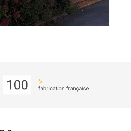
100
%
fabrication française