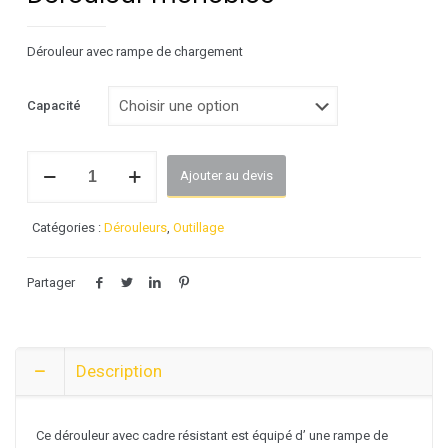
Dérouleur avec rampe de chargement
Capacité
quantité
Ajouter au devis
de
Dérouleur
monobloc
Catégories :
Dérouleurs
,
Outillage
Partager
Description
Ce dérouleur avec cadre résistant est équipé d’ une rampe de