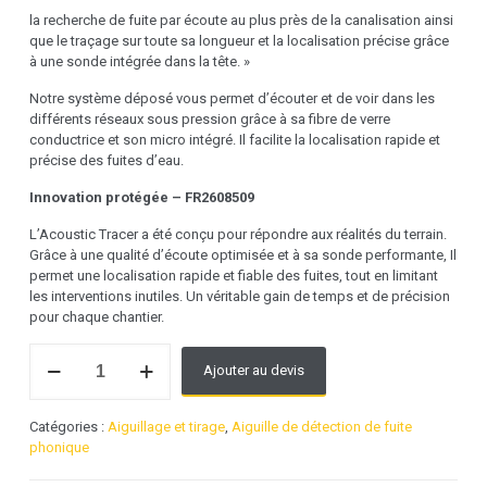
la recherche de fuite par écoute au plus près de la canalisation ainsi
que le traçage sur toute sa longueur et la localisation précise grâce
à une sonde intégrée dans la tête. »
Notre système déposé vous permet d’écouter et de voir dans les
différents réseaux sous pression grâce à sa fibre de verre
conductrice et son micro intégré. Il facilite la localisation rapide et
précise des fuites d’eau.
Innovation protégée – FR2608509
L’Acoustic Tracer a été conçu pour répondre aux réalités du terrain.
Grâce à une qualité d’écoute optimisée et à sa sonde performante, Il
permet une localisation rapide et fiable des fuites, tout en limitant
les interventions inutiles. Un véritable gain de temps et de précision
pour chaque chantier.
quantité
Ajouter au devis
de
Détecteur
de
Catégories :
Aiguillage et tirage
,
Aiguille de détection de fuite
fuite
phonique
d'eau
phonique