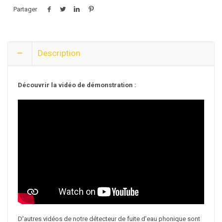
⌀
Partager
6
x
100m
Description
Découvrir la vidéo de démonstration :
D'autres vidéos de notre détecteur de fuite d’eau phonique sont