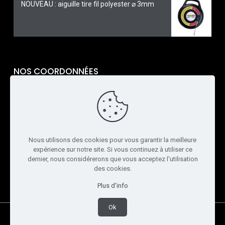
NOUVEAU : aiguille tire fil polyester ⌀ 3mm
NOS COORDONNÉES
TARAVELLO PRO
6 Rue Alphonse Gélibert
26100 Romans-sur-Isère
04 75 70 48 34
Nous utilisons des cookies pour vous garantir la meilleure
expérience sur notre site. Si vous continuez à utiliser ce
Ouvert du lundi au vendredi
dernier, nous considérerons que vous acceptez l'utilisation
de 8h00 à 18h00
des cookies.
contact@taravellopro.fr
Plus d'info
Ok
© 2022 Taravello Pro. Tous droits réservés - Réalisé par
Boostacom
et
LICOM Développement
|
Mentions légales
|