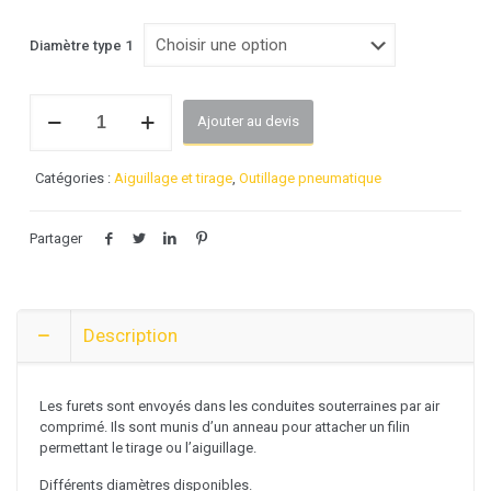
Diamètre type 1
quantité
Ajouter au devis
de
Furet
standard
Catégories :
Aiguillage et tirage
,
Outillage pneumatique
sans
rondelle
de
Partager
calibrage
Description
Les furets sont envoyés dans les conduites souterraines par air
comprimé. Ils sont munis d’un anneau pour attacher un filin
permettant le tirage ou l’aiguillage.
Différents diamètres disponibles.