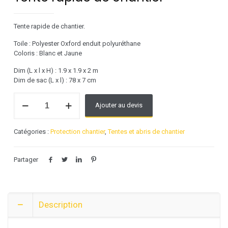
Tente rapide de chantier.
Toile : Polyester Oxford enduit polyuréthane
Coloris : Blanc et Jaune
Dim (L x l x H) : 1.9 x 1.9 x 2 m
Dim de sac (L x l) : 78 x 7 cm
quantité
Ajouter au devis
de
Tente
rapide
Catégories :
Protection chantier
,
Tentes et abris de chantier
de
chantier
Partager
Description