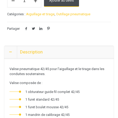
Ajouter au devis
de
Valise
pneumatique
Catégories :
Aiguillage et tirage
,
Outillage pneumatique
42/45
Partager
Description
Valise pneumatique 42/45 pour l'aiguillage et le tirage dans les
conduites souterraines.
Valise composée de :
1 obturateur guide fil complet 42/45
1 furet standard 42/45
1 furet boulet mousse 42/45
1 mandrin de calibrage 42/45